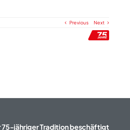
mpetenzzentrum
Neuigkeiten & Presse
Kontakt
Previous
Next
Search
for:
75-jähriger Tradition beschäftigt