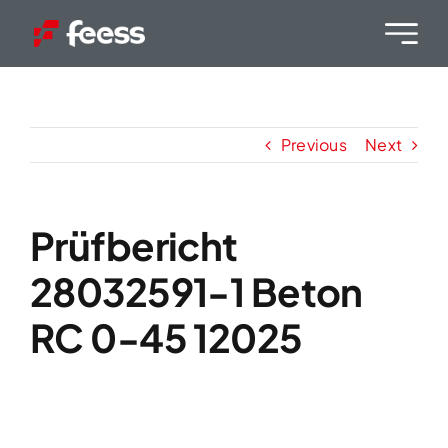
Skip
to
content
Previous
Next
Prüfbericht
28032591-1 Beton
RC 0-45 12025