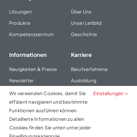
Lösungen
Über Uns
Produkte
Unser Leitbild
Kompetenzzentrum
Geschichte
Informationen
Karriere
Neuigkeiten & Presse
Berufserfahrene
Newsletter
Ausbildung
Seminare
Duales Studium
Wir verwenden Cookies, damit Sie
Einstellungen
effizient navigieren und bestimmte
Funktionen ausführen können.
Detaillierte Informationen zu allen
Cookies finden Sie unten unter jeder
Kontakt
Impressum
Datenschutzerklärung
Einwilligungskategorie.
Allgemeinen Geschäftsbedingungen