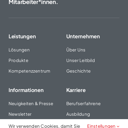
Mitarbeiter*innen.
Leistungen
Unternehmen
Lösungen
Über Uns
Produkte
Unser Leitbild
Kompetenzzentrum
Geschichte
Informationen
Karriere
Neuigkeiten & Presse
Berufserfahrene
Newsletter
Ausbildung
Seminare
Duales Studium
Wir verwenden Cookies, damit Sie
Einstellungen